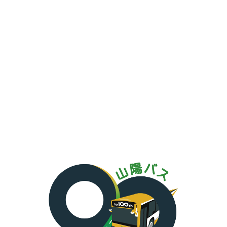
N
E
W
S